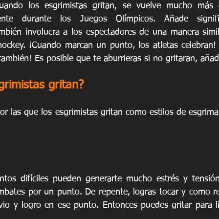
ando los esgrimistas gritan, se vuelve mucho más di
ente durante los Juegos Olímpicos. Añade signific
ambién involucra a los espectadores de una manera simi
hockey. ¡Cuando marcan un punto, los atletas celebran!
ambién! Es posible que te aburrieras si no gritaran, aña
grimistas gritan?
r las que los esgrimistas gritan como estilos de esgrima
ntos difíciles pueden generarte mucho estrés y tensión
ates por un punto. De repente, logras tocar y como res
vio y logro en ese punto. Entonces puedes gritar para lib