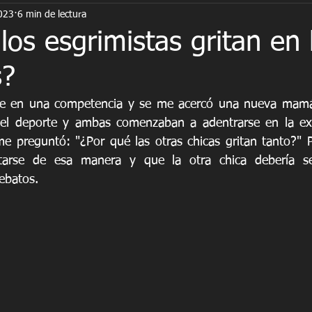
2023
6 min de lectura
ímpicos
niños
psicología
bullying
los esgrimistas gritan en 
s?
e en una competencia y se me acercó una nueva mamá. 
 el deporte y ambas comenzaban a adentrarse en la expe
me preguntó: "¿Por qué las otras chicas gritan tanto?" 
tarse de esa manera y que la otra chica debería se
ebatos.