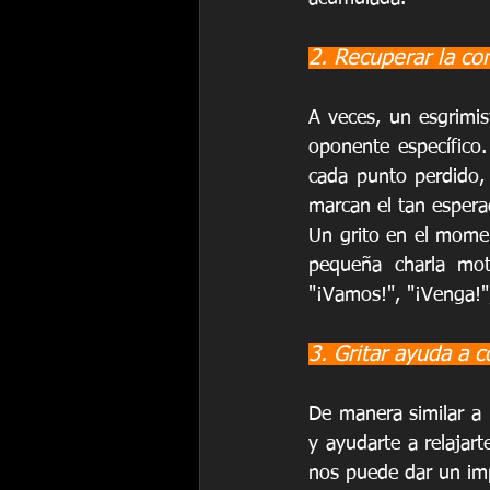
2. Recuperar la con
A veces, un esgrimi
oponente específico
cada punto perdido,
marcan el tan espera
Un grito en el mome
pequeña charla mot
"¡Vamos!", "¡Venga!",
3. Gritar ayuda a c
De manera similar a l
y ayudarte a relajart
nos puede dar un im