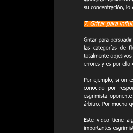
su concentración, lo 
7. Gritar para influ
Gritar para persuadi
las categorías de f
totalmente objetivos 
errores y es por ello
Por ejemplo, si un es
conocido por respo
esgrimista oponente
árbitro. Por mucho q
Este video tiene al
importantes esgrimis