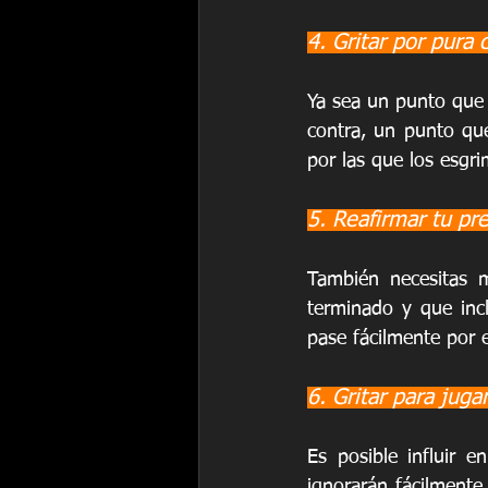
4. Gritar por pura 
Ya sea un punto que 
contra, un punto qu
por las que los esgri
5. Reafirmar tu pre
También necesitas m
terminado y que incl
pase fácilmente por 
6. Gritar para jug
Es posible influir 
ignorarán fácilment