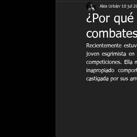
Alex Urbán
10 jul 
fitness
historia
Juegos Ol
¿Por qué 
combate
Recientemente estuv
joven esgrimista en
competiciones. Ella 
inapropiado compor
castigada por sus arr