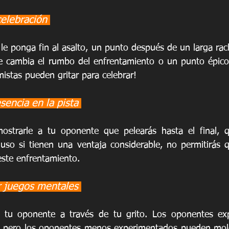
celebración 
le ponga fin al asalto, un punto después de un larga rac
e cambia el rumbo del enfrentamiento o un punto épico.
mistas pueden gritar para celebrar!
sencia en la pista 
ostrarle a tu oponente que pelearás hasta el final, 
uso si tienen una ventaja considerable, no permitirás 
este enfrentamiento.
ar juegos mentales 
en tu oponente a través de tu grito. Los oponentes exp
e, pero los oponentes menos experimentados pueden mole