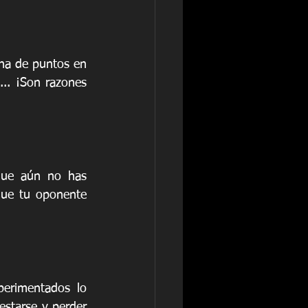
ha de puntos en 
.. ¡Son razones 
que aún no has 
que tu oponente 
erimentados lo 
starse y perder 