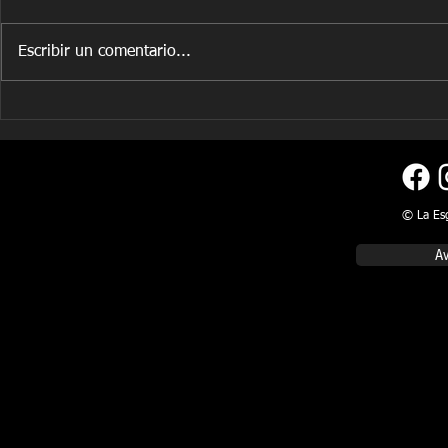
Escribir un comentario...
¿Quieres ponerte en forma?
¡Descubre qué hay detrás del
entrenamiento de un
esgrimista!
© La Esg
Av