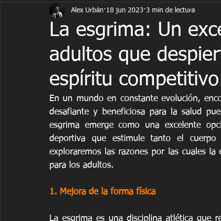
Alex Urbán
18 jun 2023
3 min de lectura
fitness
historia
Juegos Olímpicos
niños
psic
La esgrima: Un exc
adultos que despiert
espíritu competitivo
En un mundo en constante evolución, encont
desafiante y beneficiosa para la salud pue
esgrima emerge como una excelente opció
deportiva que estimule tanto el cuerpo 
exploraremos las razones por las cuales la e
para los adultos.
1. Mejora de la forma física
La esgrima es una disciplina atlética que re