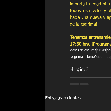
importa tu edad ni tu
todos los niveles y o
hacia una nueva y ap
de la esgrima! 
Tenemos entrenamien
17:30 hrs. ¡Programa
clases de esgrima
CDMX
be
esgrima
beneficios
de
Entradas recientes