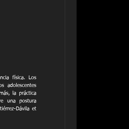
ia física. Los 
s adolescentes 
ás, la práctica 
ve una postura 
érrez-Dávila et 