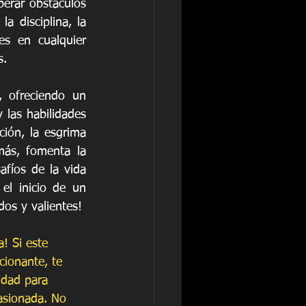
erar obstáculos 
a disciplina, la 
es en cualquier 
s.
 ofreciendo un 
 las habilidades 
ción, la esgrima 
ás, fomenta la 
afíos de la vida 
el inicio de un 
os y valientes!
! Si este 
cionante, te 
idad para 
asionada. No 