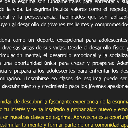
és de la esgrima son fundamentales para enfrentar y sup
e la vida. La esgrima inculca valores como el respeto, l
sonal y la perseverancia, habilidades que son aplicabl
uyen al desarrollo de jóvenes resilientes y comprometido
iona como un deporte excepcional para adolescentes,
n diversas áreas de sus vidas. Desde el desarrollo físico y
stimulación mental, el desarrollo emocional y la socializa
s una oportunidad única para crecer y prosperar. Adem
ncia y prepara a los adolescentes para enfrentar los des
minación. ¡Inscribirse en clases de esgrima puede ser 
 descubrimiento y crecimiento para los jóvenes apasionad
nidad de descubrir la fascinante experiencia de la esgrima
o tu interés y te ha inspirado a probar algo nuevo y emo
rte en nuestras clases de esgrima. Aprovecha esta oportun
, estimular tu mente y formar parte de una comunidad ap