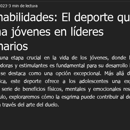
2023
3 min de lectura
ímpicos
niños
psicología
bullying
habilidades: El deporte q
a jóvenes en líderes
narios
una etapa crucial en la vida de los jóvenes, donde 
doras y estimulantes es fundamental para su desarrollo i
 se destaca como una opción excepcional. Más allá de
ca, este deporte ofrece a los adolescentes una expe
erie de beneficios físicos, mentales y emocionales res
culo, exploraremos cómo la esgrima puede contribuir al des
 través del arte del duelo.