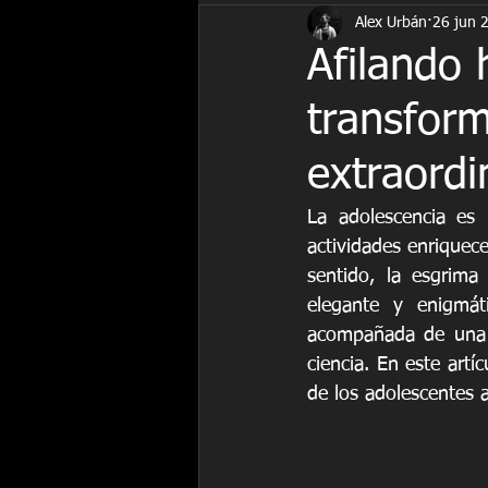
Alex Urbán
26 jun 
fitness
historia
Juegos Ol
Afilando 
transform
extraordi
La adolescencia es 
actividades enriquece
sentido, la esgrima
elegante y enigmáti
acompañada de una s
ciencia. En este artí
de los adolescentes a