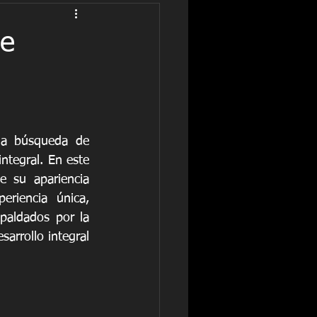
ue
la búsqueda de 
ntegral. En este 
 su apariencia 
riencia única, 
paldados por la 
arrollo integral 